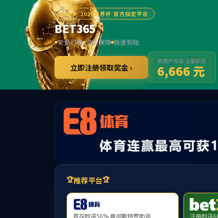
BETV
BETVLCTOR伟德在线AI求职实验室AI简历